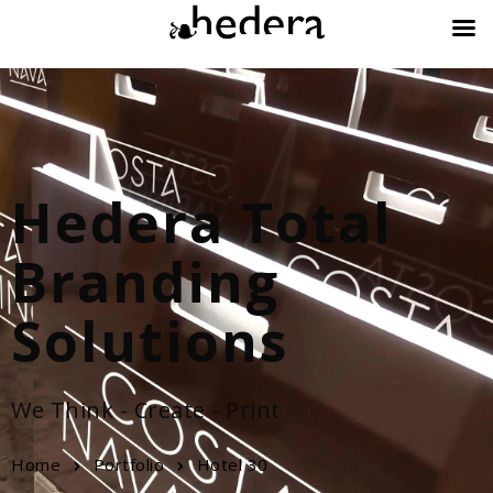
Hedera Total
Branding
Solutions
We Think - Create - Print
Home
Portfolio
Hotel 30