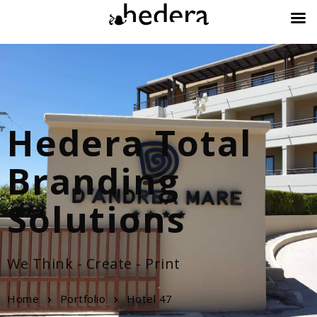
Hedera Total
Branding
Solutions
We Think - Create - Print
Home
Portfolio
Hotel 47