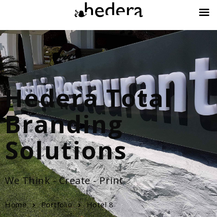
Hedera Total
Branding
Solutions
We Think - Create - Print
Home
Portfolio
Hotel 8