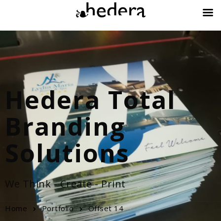
Hedera Total
Branding
Solutions
We Think - Create - Print
Home
Portfolio
Offset 14