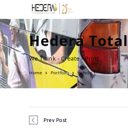
Hedera Total
We Think - Create - Print
Home
Portfolio
Vehicle 1
Prev Post